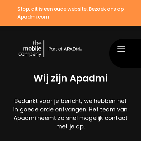
5
Stop, dit is een oude website. Bezoek ons op
Apadmi.com
Wij zijn Apadmi
Bedankt voor je bericht, we hebben het
in goede orde ontvangen. Het team van
Apadmi neemt zo snel mogelijk contact
met je op.